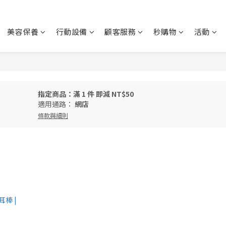
美容保養
行動設備
顧客服務
秒購物
活動
指定商品：滿 1 件 即減 NT$50
適用通路：
網店
條款與細則